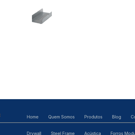
E
Home
Quem Somos
Produtos
Blog
C
Drywall
Steel Frame
Acústica
Forros Modu