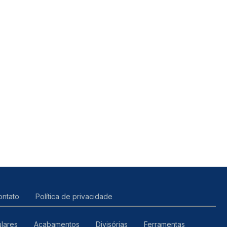
ontato
Política de privacidade
lares
Acabamentos
Divisórias
Ferramentas