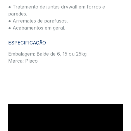
● Tratamento de juntas drywall em forros e
paredes.
● Arremates de parafusos.
● Acabamentos em geral.
ESPECIFICAÇÃO
Embalagem: Balde de 6, 15 ou 25kg
Marca: Placo